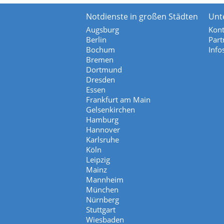
Notdienste in großen Städten
Unt
Augsburg
Kont
Berlin
Part
Bochum
Info
Bremen
Dortmund
Dresden
Essen
Frankfurt am Main
Gelsenkirchen
Hamburg
Hannover
Karlsruhe
Köln
Leipzig
Mainz
Mannheim
München
Nürnberg
Stuttgart
Wiesbaden