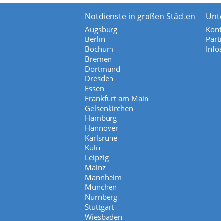
Notdienste in großen Städten
Unt
Augsburg
Kont
Berlin
Part
Bochum
Info
Bremen
Dortmund
Dresden
Essen
Frankfurt am Main
Gelsenkirchen
Hamburg
Hannover
Karlsruhe
Köln
Leipzig
Mainz
Mannheim
München
Nürnberg
Stuttgart
Wiesbaden