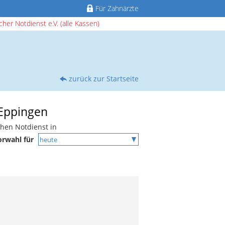
Für Zahnärzte
her Notdienst e.V. (alle Kassen)
zurück zur Startseite
 Eppingen
chen Notdienst in
orwahl für