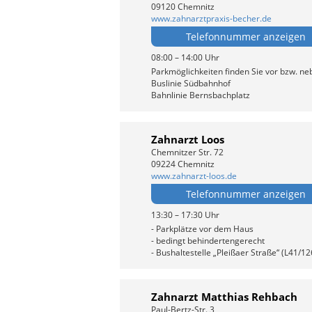
09120 Chemnitz
www.zahnarztpraxis-becher.de
Telefonnummer anzeigen
08:00 – 14:00 Uhr
Parkmöglichkeiten finden Sie vor bzw. ne
Buslinie Südbahnhof
Bahnlinie Bernsbachplatz
Zahnarzt Loos
Chemnitzer Str. 72
09224 Chemnitz
www.zahnarzt-loos.de
Telefonnummer anzeigen
13:30 – 17:30 Uhr
- Parkplätze vor dem Haus
- bedingt behindertengerecht
- Bushaltestelle „Pleißaer Straße“ (L41/12
Zahnarzt Matthias Rehbach
Paul-Bertz-Str. 3