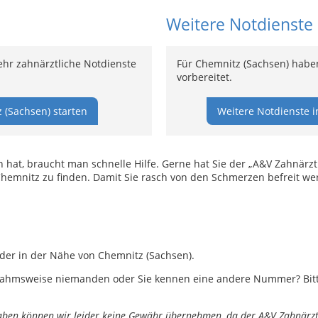
Weitere Notdienste
hr zahnärztliche Notdienste
Für Chemnitz (Sachsen) haben
vorbereitet.
 (Sachsen) starten
Weitere Notdienste i
t, braucht man schnelle Hilfe. Gerne hat Sie der „A&V Zahnärztli
hemnitz zu finden. Damit Sie rasch von den Schmerzen befreit wer
oder in der Nähe von Chemnitz (Sachsen).
ahmsweise niemanden oder Sie kennen eine andere Nummer? Bitte 
ngaben können wir leider keine Gewähr übernehmen, da der A&V Zahnärztl