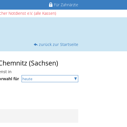
Für Zahnärzte
her Notdienst e.V. (alle Kassen)
zurück zur Startseite
 Chemnitz (Sachsen)
nst in
orwahl für