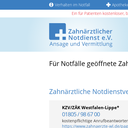
Verhalten im Notfall
Apothek
Ein für Patienten kostenloser, 
Für Notfälle geöffnete Za
Zahnärztliche Notdienstv
KZV/ZÄK Westfalen-Lippe*
01805 / 98 67 00
kostenpflichtige Anrufbeantwortera
https://www.zahnaerzte-wl.de/pa