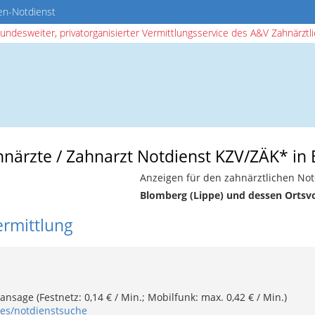
en-Notdienst
bundesweiter, privatorganisierter Vermittlungsservice des A&V Zahnärztlic
hnärzte / Zahnarzt Notdienst KZV/ZÄK* in
Anzeigen für den zahnärztlichen Not
Blomberg (Lippe) und dessen Ortsv
ermittlung
nsage (Festnetz: 0,14 € / Min.; Mobilfunk: max. 0,42 € / Min.)
ges/notdienstsuche