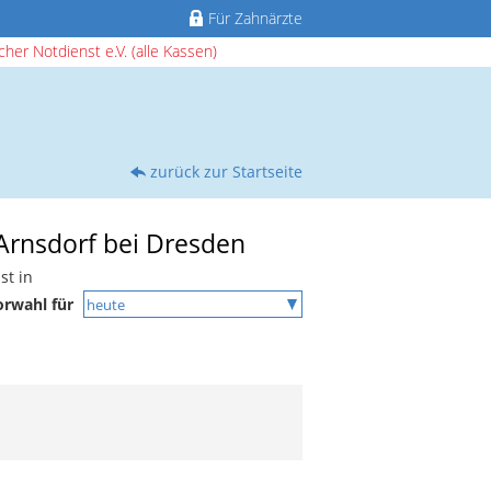
Für Zahnärzte
her Notdienst e.V. (alle Kassen)
zurück zur Startseite
 Arnsdorf bei Dresden
st in
orwahl für