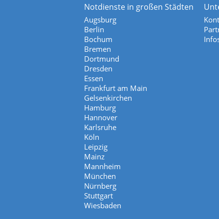
Notdienste in großen Städten
Unt
Augsburg
Kont
Berlin
Part
Bochum
Info
Bremen
Dortmund
Dresden
Essen
Frankfurt am Main
Gelsenkirchen
Hamburg
Hannover
Karlsruhe
Köln
Leipzig
Mainz
Mannheim
München
Nürnberg
Stuttgart
Wiesbaden