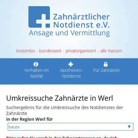
kostenlos - bundesweit - privatorganisiert - alle Kassen
Verhalten im
Apotheken-
Für Zahnärzte
Notfall
Notdienst
Umkreissuche Zahnärzte in Werl
Suchergebnis für die Umkreissuche des Notdienstes der
Zahnärzte
in der Region Werl für