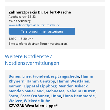
Zahnarztpraxis Dr. Leifert-Rasche
Apothekerstr. 31-33
59755 Arnsberg
www.zahnarztpraxis-leifert-rasche.de
Telefonnummer anzeigen
12:30 – 15:30 Uhr
Bitte telefonisch einen Termin vereinbaren!
Weitere Notdienste /
Notdienstvermittlungen
Bönen
,
Ense
,
Fröndenberg Langschede
,
Hamm
Rhynern
,
Hamm Uentrop
,
Hamm Westfalen
,
Kamen
,
Lippetal Lippborg
,
Menden Asbeck
,
Menden Sauerland
,
Möhnesee
,
Neheim Hüsten
,
Soest
,
Soest Ostönnen
,
Unna
,
Unna Hemmerde
,
Welver
,
Wickede Ruhr
KZV/ZÄK Westfalen-Lippe*