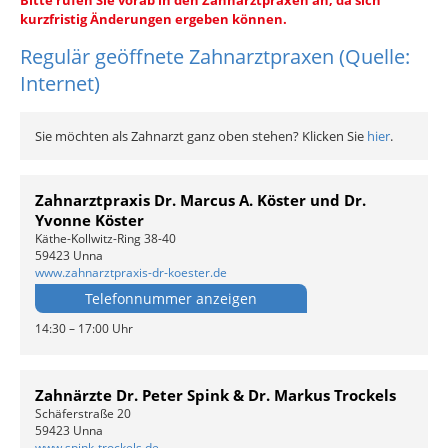
Bitte rufen Sie vorab in den Zahnarztpraxen an, da sich
kurzfristig Änderungen ergeben können.
Regulär geöffnete Zahnarztpraxen (Quelle:
Internet)
Sie möchten als Zahnarzt ganz oben stehen? Klicken Sie
hier
.
Zahnarztpraxis Dr. Marcus A. Köster und Dr.
Yvonne Köster
Käthe-Kollwitz-Ring 38-40
59423 Unna
www.zahnarztpraxis-dr-koester.de
Telefonnummer anzeigen
14:30 – 17:00 Uhr
Zahnärzte Dr. Peter Spink & Dr. Markus Trockels
Schäferstraße 20
59423 Unna
www.spink-trockels.de