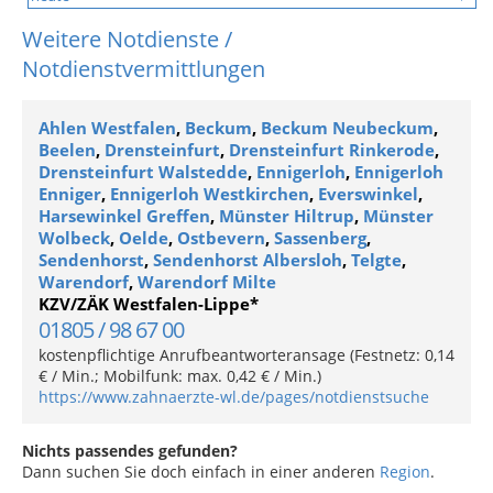
Weitere Notdienste /
Notdienstvermittlungen
Ahlen Westfalen
,
Beckum
,
Beckum Neubeckum
,
Beelen
,
Drensteinfurt
,
Drensteinfurt Rinkerode
,
Drensteinfurt Walstedde
,
Ennigerloh
,
Ennigerloh
Enniger
,
Ennigerloh Westkirchen
,
Everswinkel
,
Harsewinkel Greffen
,
Münster Hiltrup
,
Münster
Wolbeck
,
Oelde
,
Ostbevern
,
Sassenberg
,
Sendenhorst
,
Sendenhorst Albersloh
,
Telgte
,
Warendorf
,
Warendorf Milte
KZV/ZÄK Westfalen-Lippe*
01805 / 98 67 00
kostenpflichtige Anrufbeantworteransage (Festnetz: 0,14
€ / Min.; Mobilfunk: max. 0,42 € / Min.)
https://www.zahnaerzte-wl.de/pages/notdienstsuche
Nichts passendes gefunden?
Dann suchen Sie doch einfach in einer anderen
Region
.