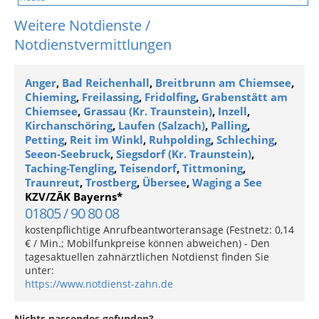
Weitere Notdienste /
Notdienstvermittlungen
Anger
,
Bad Reichenhall
,
Breitbrunn am Chiemsee
,
Chieming
,
Freilassing
,
Fridolfing
,
Grabenstätt am
Chiemsee
,
Grassau (Kr. Traunstein)
,
Inzell
,
Kirchanschöring
,
Laufen (Salzach)
,
Palling
,
Petting
,
Reit im Winkl
,
Ruhpolding
,
Schleching
,
Seeon-Seebruck
,
Siegsdorf (Kr. Traunstein)
,
Taching-Tengling
,
Teisendorf
,
Tittmoning
,
Traunreut
,
Trostberg
,
Übersee
,
Waging a See
KZV/ZÄK Bayerns*
01805 / 90 80 08
kostenpflichtige Anrufbeantworteransage (Festnetz: 0,14
€ / Min.; Mobilfunkpreise können abweichen) - Den
tagesaktuellen zahnärztlichen Notdienst finden Sie
unter:
https://www.notdienst-zahn.de
Nichts passendes gefunden?