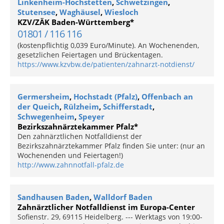
Linkenheim-Hochstetten
,
Schwetzingen
,
Stutensee
,
Waghäusel
,
Wiesloch
KZV/ZÄK Baden-Württemberg*
01801 / 116 116
(kostenpflichtig 0,039 Euro/Minute). An Wochenenden,
gesetzlichen Feiertagen und Brückentagen.
https://www.kzvbw.de/patienten/zahnarzt-notdienst/
Germersheim
,
Hochstadt (Pfalz)
,
Offenbach an
der Queich
,
Rülzheim
,
Schifferstadt
,
Schwegenheim
,
Speyer
Bezirkszahnärztekammer Pfalz*
Den zahnärztlichen Notfalldienst der
Bezirkszahnärztekammer Pfalz finden Sie unter: (nur an
Wochenenden und Feiertagen!)
http://www.zahnnotfall-pfalz.de
Sandhausen Baden
,
Walldorf Baden
Zahnärztlicher Notfalldienst im Europa-Center
Sofienstr. 29, 69115 Heidelberg. --- Werktags von 19:00-