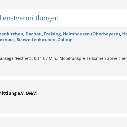
dienstvermittlungen
tenkirchen
,
Dachau
,
Freising
,
Haimhausen (Oberbayern)
,
H
hrmoos
,
Schweitenkirchen
,
Zolling
ansage (Festnetz: 0,14 € / Min.; Mobilfunkpreise können abweichen
ittlung e.V. (A&V)