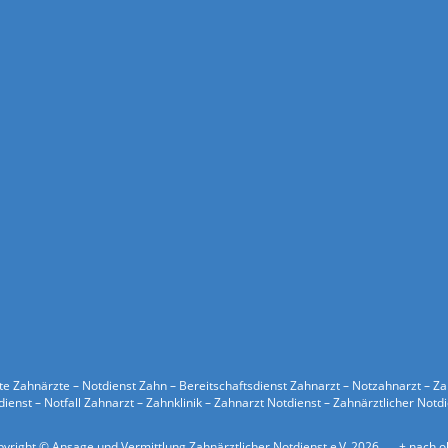
ste Zahnärzte – Notdienst Zahn – Bereitschaftsdienst Zahnarzt – Notzahnarzt – Z
ienst – Notfall Zahnarzt – Zahnklinik – Zahnarzt Notdienst – Zahnärztlicher Notd
yright © Ansage und Vermittlung Zahnärztlicher Notdienst e.V. 2026
+
nach o