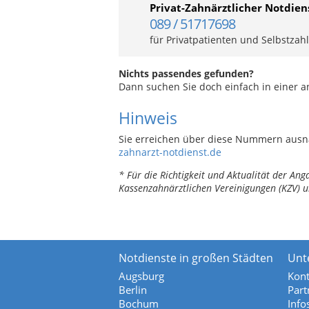
Privat-Zahnärztlicher Notdien
089 / 51717698
für Privatpatienten und Selbstzah
Nichts passendes gefunden?
Dann suchen Sie doch einfach in einer 
Hinweis
Sie erreichen über diese Nummern ausn
zahnarzt-notdienst.de
* Für die Richtigkeit und Aktualität der A
Kassenzahnärztlichen Vereinigungen (KZV) u
Notdienste in großen Städten
Unt
Augsburg
Kont
Berlin
Part
Bochum
Info