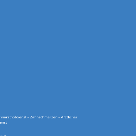
ahnarztnotdienst – Zahnschmerzen – Ärztlicher
ienst
ben