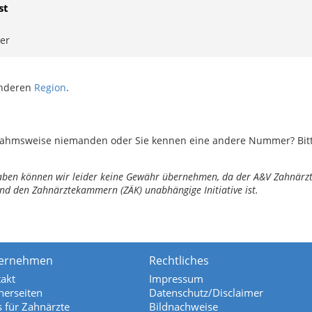
st
ler
anderen
Region
.
ahmsweise niemanden oder Sie kennen eine andere Nummer? Bitte 
ngaben können wir leider keine Gewähr übernehmen, da der A&V Zahnärztl
nd den Zahnärztekammern (ZÄK) unabhängige Initiative ist.
ernehmen
Rechtliches
akt
Impressum
nerseiten
Datenschutz/Disclaimer
s für Zahnärzte
Bildnachweise