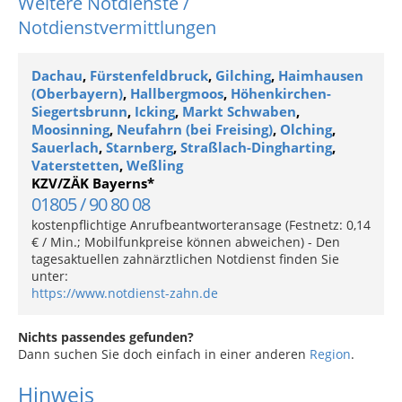
Weitere Notdienste /
Notdienstvermittlungen
Dachau
,
Fürstenfeldbruck
,
Gilching
,
Haimhausen
(Oberbayern)
,
Hallbergmoos
,
Höhenkirchen-
Siegertsbrunn
,
Icking
,
Markt Schwaben
,
Moosinning
,
Neufahrn (bei Freising)
,
Olching
,
Sauerlach
,
Starnberg
,
Straßlach-Dingharting
,
Vaterstetten
,
Weßling
KZV/ZÄK Bayerns*
01805 / 90 80 08
kostenpflichtige Anrufbeantworteransage (Festnetz: 0,14
€ / Min.; Mobilfunkpreise können abweichen) - Den
tagesaktuellen zahnärztlichen Notdienst finden Sie
unter:
https://www.notdienst-zahn.de
Nichts passendes gefunden?
Dann suchen Sie doch einfach in einer anderen
Region
.
Hinweis