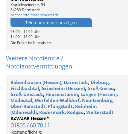
Kranichsteinerstr. 54
64289 Darmstadt
zahnaerzte-martinsviertel.de
Telefonnummer anzeigen
08:00 – 12:00 Uhr
14:00 – 18:00 Uhr
Die Praxis ist klimatisiert.
Weitere Notdienste /
Notdienstvermittlungen
Babenhausen (Hessen)
,
Darmstadt
,
Dieburg
,
Fischbachtal
,
Griesheim (Hessen)
,
Groß-Gerau
,
Groß-Umstadt
,
Heusenstamm
,
Langen (Hessen)
,
Modautal
,
Mörfelden-Walldorf
,
Neu-Isenburg
,
Ober-Ramstadt
,
Pfungstadt
,
Reinheim
(Odenwald)
,
Rödermark
,
Rodgau
,
Weiterstadt
KZV/ZÄK Hessen*
01805 / 60 70 11
(kostenpflichtig)