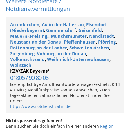
Weitere Notdienste /
Notdienstvermittlungen
Attenkirchen
,
Au in der Hallertau
,
Elsendorf
(Niederbayern)
,
Gammelsdorf
,
Geisenfeld
,
Mauern (Freising)
,
Münchsmünster
,
Nandlstadt
,
Neustadt an der Donau
,
Pfeffenhausen
,
Pförring
,
Rottenburg an der Laaber
,
Schweitenkirchen
,
Siegenburg
,
Vohburg an der Donau
,
Volkenschwand
,
Weihmichl-Unterneuhausen
,
Wolnzach
KZV/ZÄK Bayerns*
01805 / 90 80 08
kostenpflichtige Anrufbeantworteransage (Festnetz: 0,14
€ / Min.; Mobilfunkpreise können abweichen) - Den
tagesaktuellen zahnärztlichen Notdienst finden Sie
unter:
https://www.notdienst-zahn.de
Nichts passendes gefunden?
Dann suchen Sie doch einfach in einer anderen
Region
.