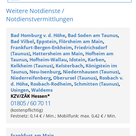
Weitere Notdienste /
Notdienstvermittlungen
Bad Homburg v. d. Höhe
,
Bad Soden am Taunus
,
Bad Vilbel
,
Eppstein
,
Flörsheim am Main
,
Frankfurt-Bergen-Enkheim
,
Friedrichsdorf
(Taunus)
,
Hattersheim am Main
,
Hofheim am
Taunus
,
Hofheim-Wallau
,
Idstein
,
Karben
,
Kelkheim (Taunus)
,
Kelsterbach
,
Königstein im
Taunus
,
Neu-Isenburg
,
Niedernhausen (Taunus)
,
Niederreifenberg
,
Oberursel (Taunus)
,
Rosbach v.
d. Höhe
,
Rosbach-Rodheim
,
Schmitten (Taunus)
,
Usingen
,
Waldems
KZV/ZÄK Hessen*
01805 / 60 70 11
(kostenpflichtig)
Festnetz: 0,14 € / Min.; Mobilfunk: max. 0,42 € / Min.
Frankfurt am Main