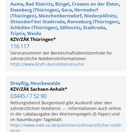
Auma
,
Bad Köstritz
,
Bürgel
,
Crossen an der Elster
,
Eisenberg (Thüringen)
,
Gera
,
Hermsdorf
(Thüringen)
,
Münchenbernsdorf
,
Niederpöllnitz
,
Ottendorf bei Stadtroda
,
Ronneburg (Thüringen)
,
Schkölen (Thüringen)
,
Söllmnitz
,
Stadtroda
,
Triptis
,
Weida
KZV/ZÄK Thüringen*
116 117
Servicenummer der Bereitschaftsdienstzentrale für
zahnärztliche Notdienstinformationen
https://www.kzvth.de/notdienstsuche
Droyßig
,
Heuckewalde
KZV/ZÄK Sachsen-Anhalt*
03445 / 7 52 90
Rettungsdienst Burgenland gibt Auskunft über den
zahnärztlichen Notdienst. --- Informationen auch online
in der Lokalausgabe des Wochenspiegels (E-Paper) und
im Naumburger Tageblatt.
https://www.zaek-sa.de/patienten/zahnaerztlicher-notdi
enst/