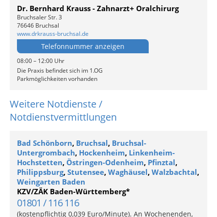
Dr. Bernhard Krauss - Zahnarzt+ Oralchirurg
Bruchsaler Str. 3
76646 Bruchsal
www.drkrauss-bruchsal.de
Telefonnummer anzeigen
08:00 – 12:00 Uhr
Die Praxis befindet sich im 1.OG
Parkmöglichkeiten vorhanden
Weitere Notdienste /
Notdienstvermittlungen
Bad Schönborn
,
Bruchsal
,
Bruchsal-
Untergrombach
,
Hockenheim
,
Linkenheim-
Hochstetten
,
Östringen-Odenheim
,
Pfinztal
,
Philippsburg
,
Stutensee
,
Waghäusel
,
Walzbachtal
,
Weingarten Baden
KZV/ZÄK Baden-Württemberg*
01801 / 116 116
(kostenpflichtig 0,039 Euro/Minute). An Wochenenden,