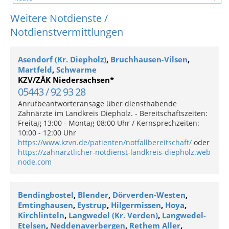
Weitere Notdienste /
Notdienstvermittlungen
Asendorf (Kr. Diepholz)
,
Bruchhausen-Vilsen
,
Martfeld
,
Schwarme
KZV/ZÄK Niedersachsen*
05443 / 92 93 28
Anrufbeantworteransage über diensthabende
Zahnärzte im Landkreis Diepholz. - Bereitschaftszeiten:
Freitag 13:00 - Montag 08:00 Uhr / Kernsprechzeiten:
10:00 - 12:00 Uhr
https://www.kzvn.de/patienten/notfallbereitschaft/
oder
https://zahnarztlicher-notdienst-landkreis-diepholz.web
node.com
Bendingbostel
,
Blender
,
Dörverden-Westen
,
Emtinghausen
,
Eystrup
,
Hilgermissen
,
Hoya
,
Kirchlinteln
,
Langwedel (Kr. Verden)
,
Langwedel-
Etelsen
,
Neddenaverbergen
,
Rethem Aller
,