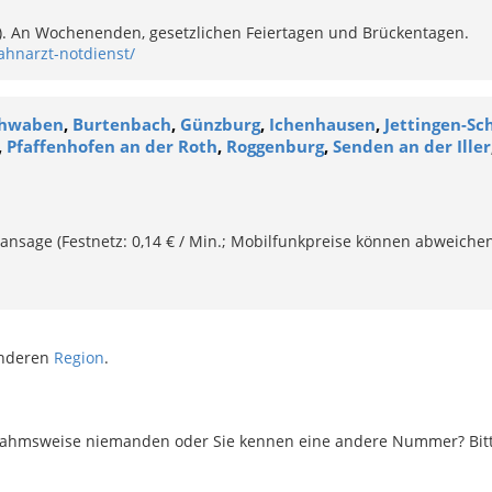
e). An Wochenenden, gesetzlichen Feiertagen und Brückentagen.
ahnarzt-notdienst/
chwaben
,
Burtenbach
,
Günzburg
,
Ichenhausen
,
Jettingen-S
,
Pfaffenhofen an der Roth
,
Roggenburg
,
Senden an der Iller
ansage (Festnetz: 0,14 € / Min.; Mobilfunkpreise können abweichen
anderen
Region
.
ahmsweise niemanden oder Sie kennen eine andere Nummer? Bitte 