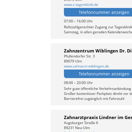
www.z-tagesklinik.de
Telefonnummer anzeigen
07:00 – 16:00 Uhr
Rollstuhlgerechter Zugang zur Tagesklin
Samstag, in allen geraden Kalenderwoche
Zahnzentrum Wiblingen Dr. Di
Pfullendorfer Str. 3
89079 Ulm
www.zahnarzt-wiblingen.de
Telefonnummer anzeigen
08:00 – 20:00 Uhr
Sehr gute öffentliche Verkehrsanbindung
Großer kostenloser Parkplatz direkt vor d
Barrierefrei zugänglich mit Fahrstuhl
Zahnarztpraxis Lindner im G
Augsburger Straße 6
89231 Neu-Ulm