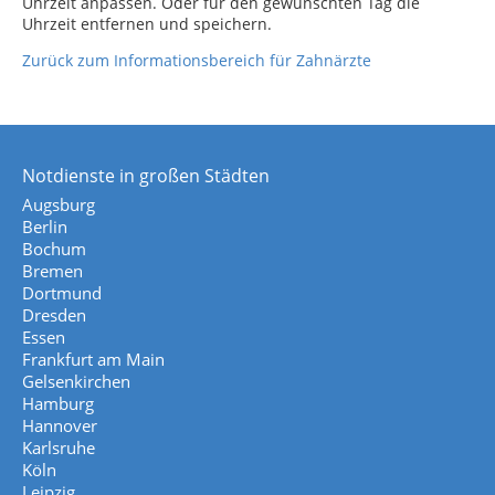
Uhrzeit anpassen. Oder für den gewünschten Tag die
Uhrzeit entfernen und speichern.
Zurück zum Informationsbereich für Zahnärzte
Notdienste in großen Städten
Augsburg
Berlin
Bochum
Bremen
Dortmund
Dresden
Essen
Frankfurt am Main
Gelsenkirchen
Hamburg
Hannover
Karlsruhe
Köln
Leipzig